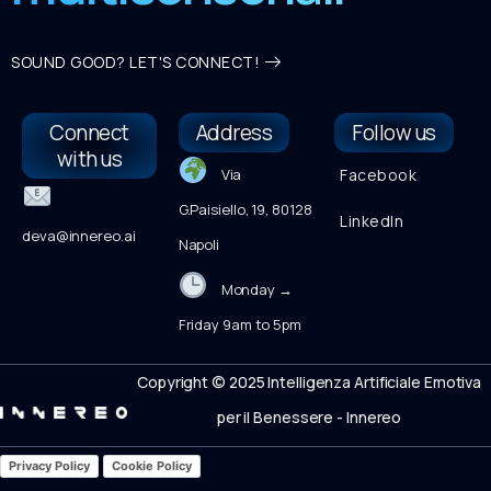
SOUND GOOD? LET'S CONNECT!
Connect
Address
Follow us
with us
Via
Facebook
G.Paisiello, 19, 80128
LinkedIn
deva@innereo.ai
Napoli
Monday →
Friday 9am to 5pm
Copyright © 2025 Intelligenza Artificiale Emotiva
per il Benessere - Innereo
Privacy Policy
Cookie Policy