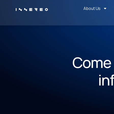
About Us
Come l
in