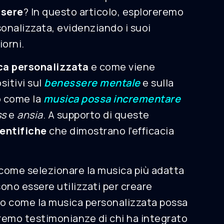
sere
? In questo articolo, esploreremo
onalizzata, evidenziando i suoi
iorni.
ca personalizzata
e come viene
sitivi sul
benessere mentale
e sulla
o come la
musica possa incrementare
ss
e
ansia
. A supporto di queste
entifiche
che dimostrano l’efficacia
ome selezionare la musica più adatta
sono essere utilizzati per creare
emo come la musica personalizzata possa
emo testimonianze di chi ha integrato